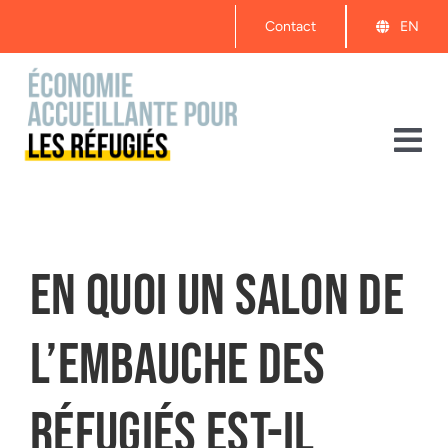
Passer
Contact
EN
au
contenu
Bas
la
À propos
nav
Événements
En quoi un Salon de
Démarrer
l’embauche des
Ressources
réfugiés est-il