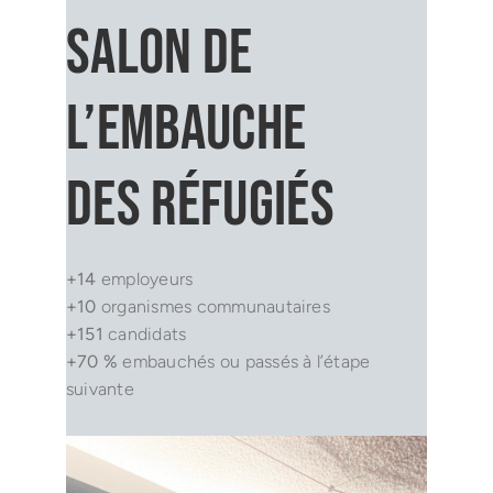
Salon de
l’embauche
des réfugiés
+14
employeurs
+10
organismes communautaires
+151
candidats
+70 %
embauchés ou passés à l’étape
suivante