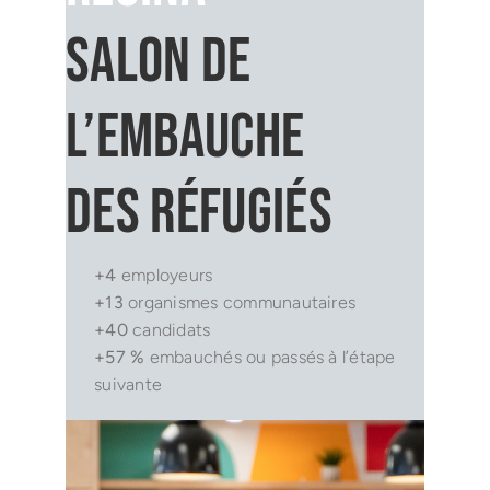
Salon de
l’embauche
des réfugiés
+4
employeurs
+13
organismes communautaires
+40
candidats
+57 %
embauchés ou passés à l’étape
suivante