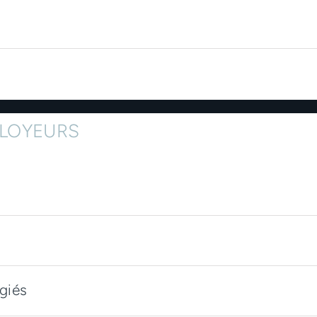
PLOYEURS
giés