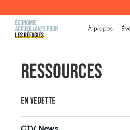
Passer
au
contenu
À propos
Év
Ressources
EN VEDETTE
CTV News